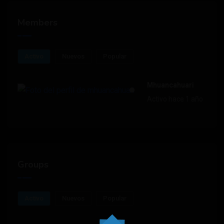
Members
Activo
Nuevos
Popular
Mhuancahuari
Activo hace 1 año
Groups
Activo
Nuevos
Popular