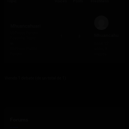
Topic
Voices
Posts
Freshness
Mhuancahuari
bbPress Forum
Mhuancahuari
1
3
Favorite Topic
hace 12
in:
bbPress Public
años, 9
Forum
meses
Viendo 1 debate (de un total de 1)
Forums